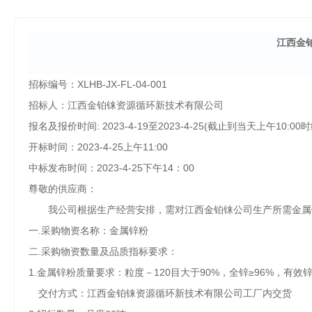
江西金
招标编号：XLHB-JX-FL-
04
-
001
招标人：江西金铂铼资源循环新技术有限公司
报名及报价时间
: 2023-4-19
至
2023-4-25(截止到当天上
午
10:00
开标时间：
2023-4-25上午11:00
中标发布时间：
2023-4-25下
午
14
：
00
尊敬的供应商：
我公司根据生产经营安排，需对江西金铂铼公司生产所需金属
一.采购物资名称：金属锌粉
二.采购物资数量及品质指标要求：
1.金属锌粉质量要求：粒度
－
120目大于90%
，全锌
≥96%，有效锌
交付方式：江西金铂铼资源循环新技术有限公司工厂内交货