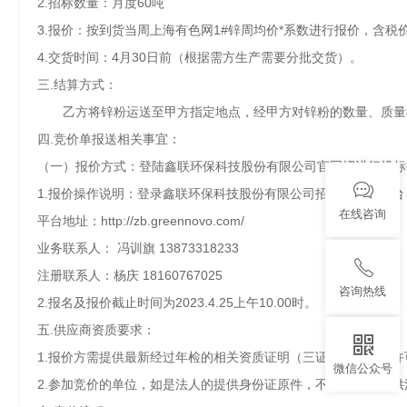
2.招标数量：月度60吨
3.报价：按到货当周
上海有色网
1#锌周
均价
*系数进行报价，含税价
4.交货时间：4月30日前（根据需方生产需要分批交货）。
三.结算方式：
乙方将锌粉运送至甲方指定地点，经甲方对锌粉的数量、质量
四.竞价单报送相关事宜：
（一）报价方式：登陆鑫联环保科技股份有限公司官网招进行投标
1.报价操作说明：登录鑫联环保科技股份有限公司招投标系统平
在线咨询
平台地址：
http://zb.greennovo.com/
业务联系人：
冯训旗
13873318233
注册联系人：
杨庆
18160767025
咨询热线
2.
报名及报价截止时间为
2023.4.25上
午
10.00时。
五.供应商资质要求：
1.
报价方需提供最新经过年检的相关资质证明（三证合一﹑经营许
微信公众号
2.参加竞价的单位，如是法人的提供身份证原件，不是法人的提