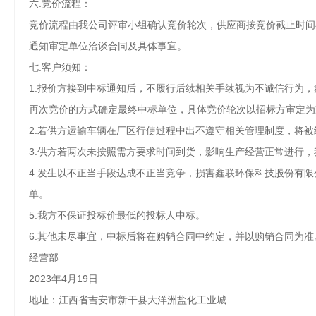
六.竞价流程：
竞价流程由我公司评审小组确认竞价轮次，供应商按竞价截止时间
通知审定单位洽谈合同及具体事宜。
七.客户须知：
1.报价方接到中标通知后，不履行后续相关手续视为不诚信行为
再次竞价的方式确定最终中标单位，具体竞价轮次以招标方审定为
2.若供方运输车辆在厂区行使过程中出不遵守相关管理制度，将
3.供方若两次未按照需方要求时间到货，影响生产经营正常进行
4.发生以不正当手段达成不正当竞争，损害鑫联环保科技股份有
单。
5.我方不保证投标价最低的投标人中标。
6.其他未尽事宜，中标后将在购销合同中约定，并以购销合同为准
经营部
2023年4月19日
地址：江西省吉安市新干县大洋洲盐化工业城