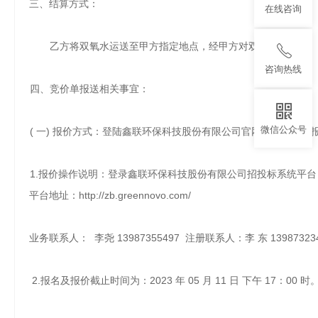
三、结算方式：
在线咨询
乙方将双氧水运送至甲方指定地点，经甲方对双氧水的数量、
咨询热线
四、竞价单报送相关事宜：
微信公众号
( 一) 报价方式：登陆鑫联环保科技股份有限公司官网招进行投标
1.报价操作说明：登录鑫联环保科技股份有限公司招投标系统平台→
平台地址：http://zb.greennovo.com/
业务联系
人：
李尧
13987355497 注册联系人：李 东 1398732
2.
报名及报价截止时间为：
2023
年
05
月
11
日
下
午
17
：
00 时