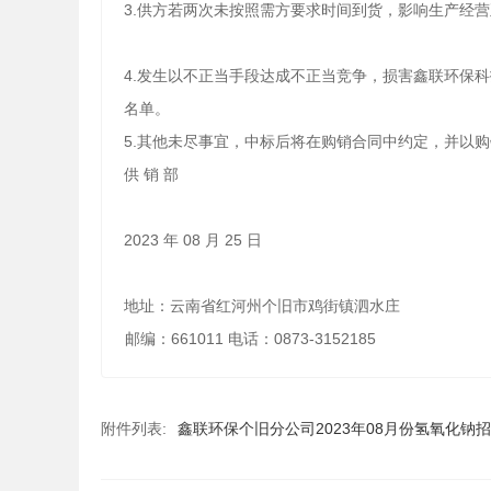
3.供方若两次未按照需方要求时间到货，影响生产经
4.发生以不正当手段达成不正当竞争，损害鑫联环保
名单。
5.其他未尽事宜，中标后将在购销合同中约定，并以
供
销
部
2023
年
08
月
25
日
地
址：云南省红河州个旧市鸡街镇泗水庄
邮编
：
661011 电话：0873-3152185
附件列表:
鑫联环保个旧分公司2023年08月份氢氧化钠招标采