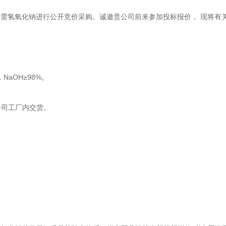
需氢氧化钠进行公开竞价采购。诚邀贵公司前来参加投标报价， 现将有
准，NaOH≥98%。
公司工厂内交货。
。