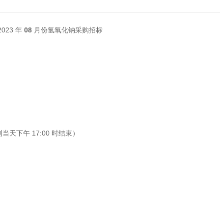
023 年
08
月份氢氧化钠采购招标
止到当天下
午
17:00 时结束）