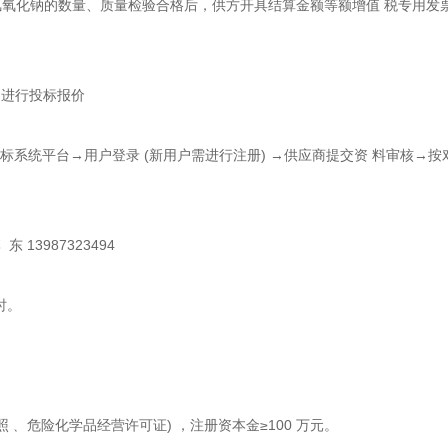
氧化钠的数量、质量检验合格后，供方开具结算金额等额增值 税专用发
招进行投标报价
标系统平台→用户登录 (新用户需进行注册) →供应商提交资
料审核
→按
东 13987323494
 时。
照﹑ 危险化学品经营许可证) ，注册资本金≥100 万元。