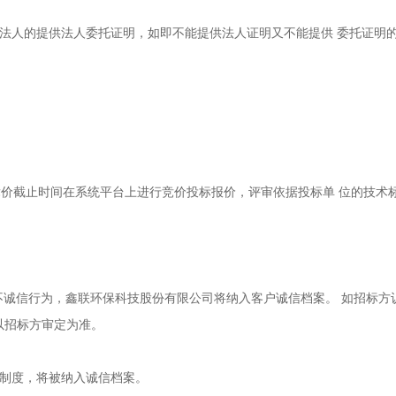
是法人的提供法人委托证明，如即不能提供法人证明又不能提供 委托证明
价截止时间在系统平台上进行竞价投标报价，评审依据投标单 位
的技术
为不诚信行为，鑫联环保科技股份有限公司将纳入客户诚信档案。 如招标
以招标方审定为准。
理制度，将被纳入诚信档案。