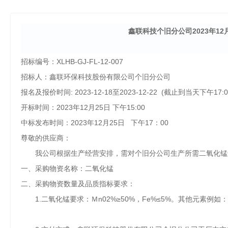
鑫联
科技
个旧分公司
2023年1
招标编号：
XLHB-
GJ-FL-12-007
招标人：鑫联环保科技股份有限公司个旧分公司
报名及报价时间
: 202
3-12-18
至
202
3-12-22 (截止到当天下
午
1
7:
开标时间：
202
3年12月25日
下午
15:00
中标发布时间：
202
3年12月25日 下
午
1
7
：
0
0
尊敬的供应商：
我公司根据生产经营安排，需对个旧分公司生产所需二氧化锰
一、采购物资名称：二氧化锰
二、采购物资数量及品质指标要求：
1.二氧化锰要求：
Ｍ
n02%≥
50%，Fe%≤5%。其他元素例如：